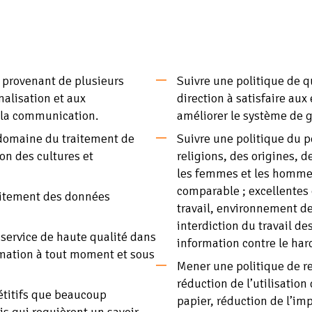
, provenant de plusieurs
Suivre une politique de q
malisation et aux
direction à satisfaire au
e la communication.
améliorer le système de g
 domaine du traitement de
Suivre une politique du p
on des cultures et
religions, des origines, d
les femmes et les hommes
comparable ; excellentes 
raitement des données
travail, environnement de 
interdiction du travail de
 service de haute qualité dans
information contre le ha
ormation à tout moment et sous
Mener une politique de r
réduction de l’utilisation 
étitifs que beaucoup
papier, réduction de l’i